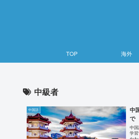
TOP
海外
中級者
中
中国語
で
中国
学習
かわ