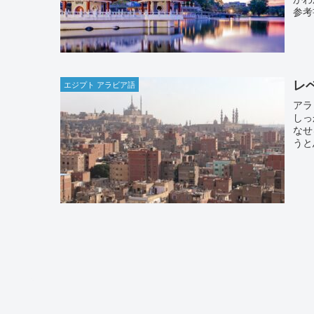
参考
レ
エジプト アラビア語
アラ
しっ
なせ
うと
と参