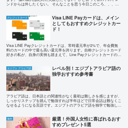
ンドからは外したくない。 そんなことを思う今日このころ、、、そ
んなこんなで、私は服を買う前に徹底的にレビューを調べた...
Visa LINE Payカードは、メイン
クレジットカード
としてもおすすめクレジットカー
ド！
Visa LINE Payクレジットカードは、常時還元率が2%で、年会費無
料のカードの中で最も高い還元率を誇ります。自称クレジットカード
好きの私が、自身の実例も踏まえて、Line Payクレジットカードのお
すすめポイントを紹介していきます。
レベル別！エジプトアラビア語の
エジプト アラビア語
独学おすすめ参考書
アラビア語は、日本語との関連性がなく最初は難しさを感じますが、
しっかりステップを踏んで勉強すれば半年ほどで日常会話は難なくこ
なせるようになる言語です。エジプトのアラビア語を独学で勉強しよ
うと思っている方に、私が実際に現地で取り組んだアラビア語勉強法
と参考書を紹介します。
厳選！外国人女性に喜ばれるおす
海外
すめプレゼント5選