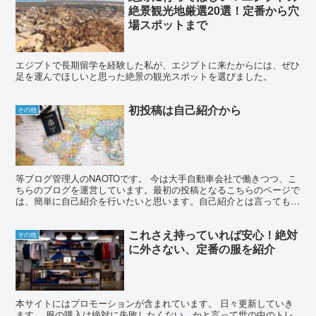
絶景観光地厳選20選！定番から穴
場スポットまで
エジプトで長期留学を経験した私が、エジプトに来たからには、ぜひ
足を運んでほしいと思った絶景の観光スポットを選びました。
初投稿は自己紹介から
その他
等ブログ管理人のNAOTOです。 今は大手自動車会社で働きつつ、こ
ちらのブログを運営しています。最初の投稿となるこちらのページで
は、簡単に自己紹介を行いたいと思います。自己紹介とは言っても恥
ずかしいですが、自分のことをたまにはまとめてみるの...
これさえ持っていれば安心！絶対
その他
に外さない、定番の服を紹介
本サイトにはプロモーションが含まれています。 日々更新していき
ます。 服の購入は絶対に失敗したくない。かと言って世の中のトレ